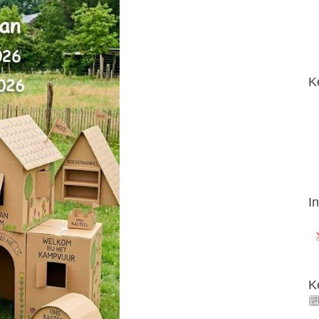
K
I
K