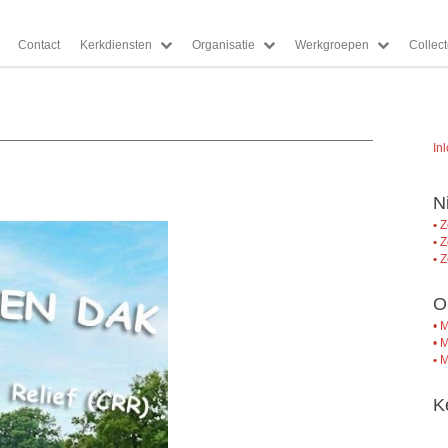
Contact
Kerkdiensten
Organisatie
Werkgroepen
Collec
In
N
•
Z
•
Z
•
Z
O
•
M
•
M
•
M
K