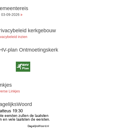
emeentereis
03-09-2026
rivacybeleid kerkgebouw
ivacybeleid inzien
HV-plan Ontmoetingskerk
inkjes
verse Linkjes
agelijksWoord