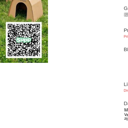
G
P
Pr
B
L
Di
D