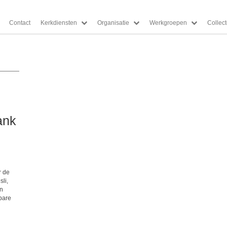
Contact
Kerkdiensten
Organisatie
Werkgroepen
Collec
ank
r de
li,
en
bare