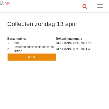
Toggle
naviga
Collecten zondag 13 april
Bestemming:
Rekeningnummers:
1.
Kerk
NL30 RABO 0361 7017 48
Bestemmingscollecte diaconie:
2.
NL41 RABO 0361 7021 32
2Bfree
terug