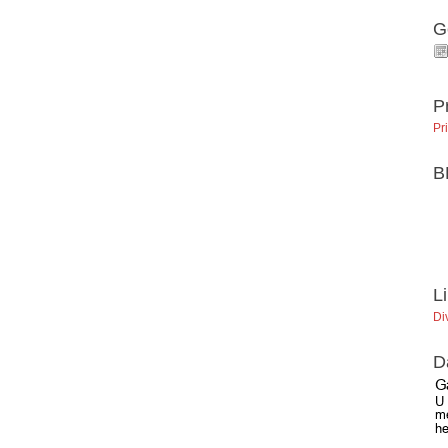
G
P
Pr
B
L
Di
D