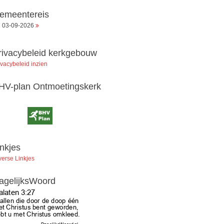
emeentereis
03-09-2026
rivacybeleid kerkgebouw
ivacybeleid inzien
HV-plan Ontmoetingskerk
inkjes
verse Linkjes
agelijksWoord