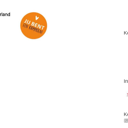
K
I
K