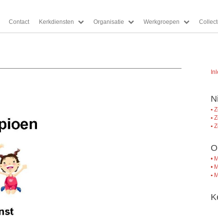
Contact
Kerkdiensten
Organisatie
Werkgroepen
Collec
In
N
•
Z
•
Z
•
Z
O
•
M
•
M
•
M
K